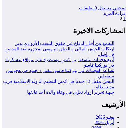
صحفي مستقل
0 تعليقات
قراءة المزيد
1
2
تعدد
صفحات
المشاركات الاخيرة
المقالات
التجمع من أجل الدفاع عن حقوق الشعب الأزوادي يدين
ارتكاب الجيش المالي و الفيلق الروسي لمجزرة ضد المدنيين
في إشل.
أربع هجمات منسقة بين كمين وسيطرة على مواقع عسكرية
في بوركينا فاسو
تصاعد الهجمات في بوركينا فاسو: مقتل 5 جنود في هجومين
منفصلين
النيجر: مقتل 13 جنديا في كمين لتنظيم الدولة الإسلامية قرب
مدينة طاوا
جبهة تحرير أزواد تعزّي في وفاة والدة أحد قادتها
الأرشيف
يونيو 2026
أبريل 2026
مارس 2026