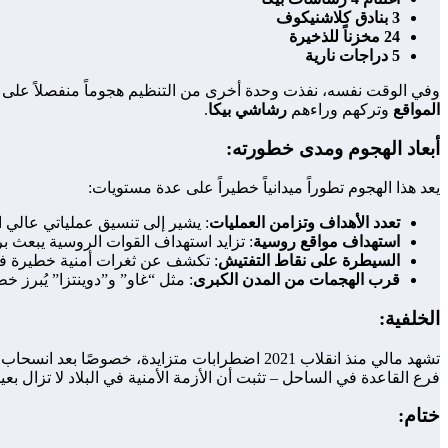
3 بنادق كلاشنيكوف
24 مخزناً للذخيرة
5 دراجات نارية
وفي الوقت نفسه، نفذت وحدة أخرى من التنظيم هجوماً منفصلاً على
المواقع
وتركهم وراءهم
رشاشي بيكا
.
أبعاد الهجوم ومدى خطورته:
يعد هذا الهجوم تطوراً ميدانياً خطيراً على عدة مستويات:
تعدد الأهداف وتزامن العمليات
: يشير إلى تنسيق عملياتي عالي 
استهداف مواقع روسية
: تزايد استهداف القوات الروسية يبعث ب
السيطرة على نقاط التفتيش
: تكشف عن ثغرات أمنية خطيرة في
قرب الهجمات من المدن الكبرى
: مثل “غاو” و”دوينتزا” يُبرز خ
الخلفية:
تشهد مالي منذ انقلاب 2021 اضطرابات متزايدة،
فرع القاعدة في الساحل – تثبت أن الأزمة الأمنية في البلاد لا تزال ب
ختام: