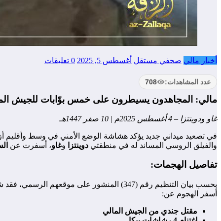
أخبار مالي
صحفي مستقل
أغسطس 5, 2025
0 تعليقات
عدد المشاهدات:
708
مالي: المجاهدون يسيطرون على خمس بوّابات للجيش المالي
غاو ودوينتزا – 4 أغسطس 2025م | 10 صفر 1447هـ
في تصعيد ميداني جديد يؤكد هشاشة الوضع الأمني في وسط وأقليم أز
والفيلق الروسي المساند له في منطقتي
دوينتزا
و
غاو
، أسفرت عن
ال
تفاصيل الهجمات:
بحسب بيان التنظيم رقم (347) المنشور على موقعهم الرسمي، فقد شن مقاتلوه
أسفر الهجوم عن:
مقتل جندي من الجيش المالي
اغتنام 4 رشاشات بيكا