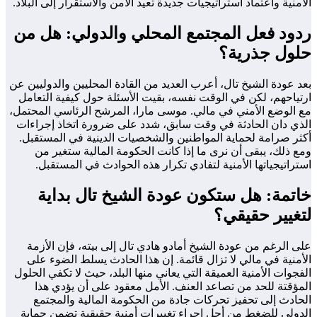
الأمنية واعتماد استراتيجيات جديدة تعيد الأمن والاستقرار إلى البلاد.
ردود فعل المجتمع المحلي والدولي: هل من
حلول جذرية؟
بعد عودة الشيخ تال، أعرب العديد من القادة المحليين والدوليين عن
ارتياحهم، لكن في الوقت نفسه، بقيت الأسئلة حول كيفية التعامل
مع الوضع الأمني في مالي. موسى مارا، المرشح الرئاسي المحتمل،
الذي دان الحادثة في وقت سابق، شدد على ضرورة اتخاذ إجراءات
أكثر صرامة لحماية المواطنين والشخصيات الدينية في المستقبل.
ومع ذلك، يبقى أن نرى ما إذا كانت الحكومة المالية ستغير من
استراتيجياتها الأمنية لتفادي تكرار هذه الحوادث في المستقبل.
خاتمة: هل ستكون عودة الشيخ تال بداية
لتغيير حقيقي؟
على الرغم من عودة الشيخ أمادو هادي تال إلى بيته، فإن الأزمة
الأمنية في مالي لا تزال قائمة. إن هذا الحادث يسلط الضوء على
الفجوات الأمنية العميقة التي يعاني منها البلد، حيث لا تكفي الحلول
المؤقتة للحد من تصاعد العنف. الأمل معقود على أن يؤدي هذا
الحادث إلى تحفيز تحركات جادة من الحكومة المالية والمجتمع
الدولي للضغط من أجل إجراء تغييرات أمنية حقيقية تضمن حماية