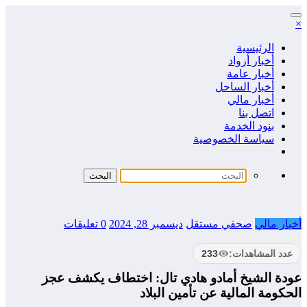
التجاوز
×
إلى
المحتوى
الرئيسية
أخبار أزواد
أخبار عامة
أخبار الساحل
أخبار مالي
اتصل بنا
بنود الخدمة
سياسة الخصوصية
أخبار مالي
صحفي مستقل
ديسمبر 28, 2024
0 تعليقات
عدد المشاهدات:
233
عودة الشيخ أمادو هادي تال: اختطاف يكشف عجز
الحكومة المالية عن تأمين البلاد