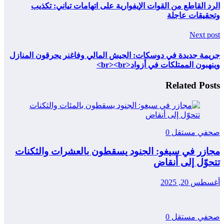
الرد القاطع من القوات الإيفوارية على اتهامات تياني: تكذيب
وتحقيقات عاجلة
Next post
جريمة جديدة في دوسكات: الجيش المالي وفاغنر يحرقون المنازل
وينهبون الممتلكات في أزواد<br><br>
Related Posts
صحفي مستقل
0
مجازر في سيغو: الجنود يسقطون بالعشرات والثكنات
تتحوّل إلى أنقاض
أغسطس 20, 2025
صحفي مستقل
0