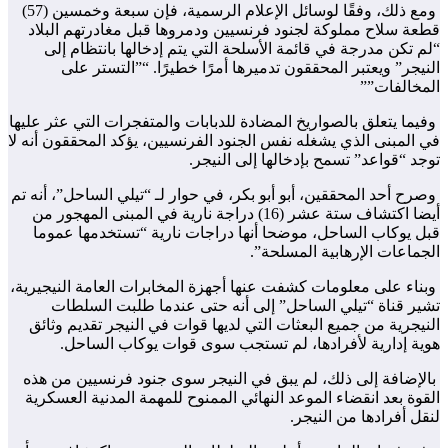
ومع ذلك، وفقًا لوسائل الإعلام الرسمية، فإن سبعة وخمسين (57)
قطعة سلاح مملوكة لجنود فرنسيين ودمروها قبل مغادرتهم البلاد
“لم تكن مدرجة في قائمة الأسلحة التي يتم إدخالها بانتظام إلى
النيجر” ويعتبر المحققون تدميرها أمرًا خطيرًا. “”التستر على
المخالفات””
وفيما يتعلق بالصواريخ المضادة للدبابات والمتفجرات التي عثر عليها
في المبنى الذي يشغله نفس الجنود الفرنسيين، يؤكد المحققون أنه لا
توجد “قواعد” تسمح بإدخالها إلى النيجر.
وصرح أحد المحققين، أبو أبو بكر، في حوار لـ “تيلي الساحل”، أنه تم
أيضا اكتشاف ستة عشر (16) دراجة نارية في المبنى المهجور من
قبل يوكاب الساحل، موضحا أنها دراجات نارية “تستخدمها عموما
الجماعات الإرهابية المسلحة”.
وبناء على معلومات كشفت عنها أجهزة المخابرات العامة النيجيرية،
تشير قناة “تيلي الساحل” إلى أنه حتى عندما طلبت السلطات
النيجرية من جميع البعثات التي لديها قوات في النيجر تقديم وثائق
هوية إدارية لأفرادها، لم تستجب سوى قوات يوكاب الساحل.
بالإضافة إلى ذلك، لم يبق في النيجر سوى جنود فرنسيين من هذه
القوة بعد انقضاء الموعد النهائي الممنوح للمهمة المدنية العسكرية
لنقل أفرادها من النيجر.