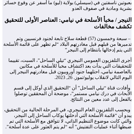
بعبوتين ناسفتين في (سيسلي) بولاية (ليو) ما أسفر عن وقوع خسائر
بشرية ومادية في صفوف العدو
النيجر / مخبأ الأسلحة في نيامي: العناصر الأولى للتحقيق
تكشف مخالفات
– سبعة وخمسون (57) قطعة سلاح تابعة لجنود فرنسيين وتم
تدميرها من قبلهم قبل مغادرتهم البلاد “لم تظهر على قائمة الأسلحة
التي يتم إدخالها بانتظام إلى النيجر”
أجرى التلفزيون العمومي النيجري “تيلي الساحل”، السبت، تقييما
للتحقيقات التي بدأت بعد اكتشاف مخبأ للأسلحة في مكانين
بالعاصمة نيامي، احتلهما جنود أوروبيون قبل مغادرتهم النيجر إلى
اليوم التالي لانقلاب يوليو/تموز. 26, 2023.
وأفادت قناة “تيلي الساحل” أن “التحقيق الذي أوكل إلى قسم
الأبحاث في درك نيامي مستمر”، موضحة أن المحققين توصلوا
بالفعل إلى عدد معين من النتائج.
وبحسب التلفزيون العام النيجري، في المرحلة الحالية من التحقيق،
يبدو أن “قائمة الأسلحة التي أدخلتها يوكاب الساحل إلى النيجر،
والتي كانت موضوع التنظيم الذاتي، لا تتوافق مع الأسلحة التي تم
ضبطها أثناء عمليات التفتيش” أنه “لم يتم العثور على عدة أسلحة”.